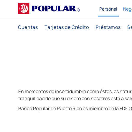
P
Personal
Neg
o
p
Cuentas
Tarjetas de Crédito
Préstamos
S
u
l
a
r
En momentos de incertidumbre como éstos, es natural
tranquilidad de que su dinero con nosotros está a sa
Banco Popular de Puerto Rico es miembro de la FDIC (