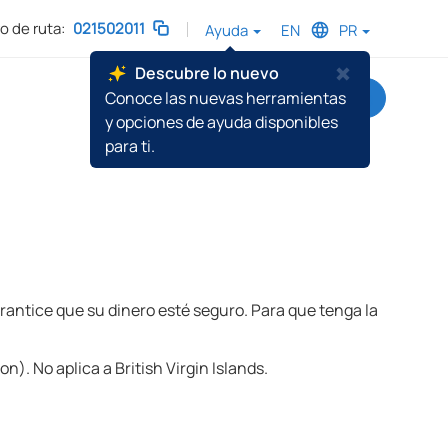
 de ruta:
021502011
Ayuda
EN
PR
C
Descubre lo nuevo
l
Conoce las nuevas herramientas
Conéctate
o
y opciones de ayuda disponibles
s
para ti.
e
antice que su dinero esté seguro. Para que tenga la
. No aplica a British Virgin Islands.