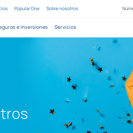
cios
Popular One
Sobre nosotros
Núme
eguros e Inversiones
Servicios
tros