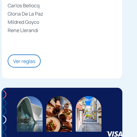
Carlos Bellocq
Gloria De La Paz
Mildred Goyco
Rene Llerandi
Ver reglas